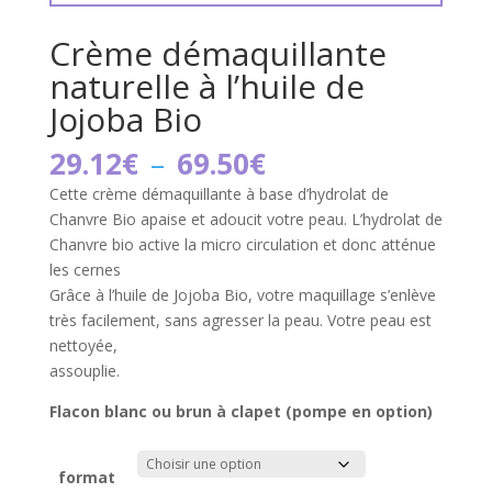
Crème démaquillante
naturelle à l’huile de
Jojoba Bio
Plage
29.12
€
–
69.50
€
de
Cette crème démaquillante à base d’hydrolat de
prix :
Chanvre Bio apaise et adoucit votre peau. L’hydrolat de
29.12€
Chanvre bio active la micro circulation et donc atténue
à
les cernes
69.50€
Grâce à l’huile de Jojoba Bio, votre maquillage s’enlève
très facilement, sans agresser la peau. Votre peau est
nettoyée,
assouplie.
Flacon blanc ou brun à clapet (pompe en option)
format