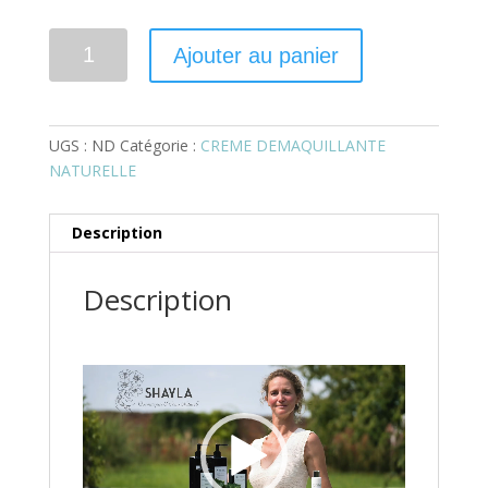
quantité
Ajouter au panier
de
Crème
démaquillante
naturelle
UGS :
ND
Catégorie :
CREME DEMAQUILLANTE
à
NATURELLE
l'huile
de
Description
Jojoba
Bio
Description
Lecteur
vidéo