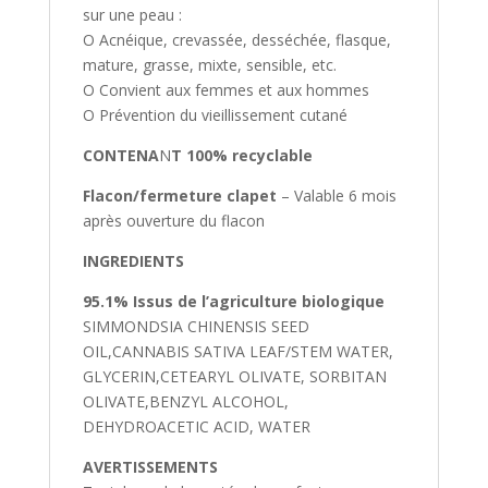
sur une peau :
Ο Acnéique, crevassée, desséchée, flasque,
mature, grasse, mixte, sensible, etc.
Ο Convient aux femmes et aux hommes
Ο Prévention du vieillissement cutané
CONTENA
N
T 100% recyclable
Flacon/fermeture clapet
– Valable 6 mois
après ouverture du flacon
INGREDIENTS
95.1% Issus de l’agriculture biologique
SIMMONDSIA CHINENSIS SEED
OIL,CANNABIS SATIVA LEAF/STEM WATER,
GLYCERIN,CETEARYL OLIVATE, SORBITAN
OLIVATE,BENZYL ALCOHOL,
DEHYDROACETIC ACID, WATER
AVERTISSEMENTS