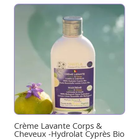
25.00€
à
298.55€
Crème Lavante Corps &
Cheveux -Hydrolat Cyprès Bio