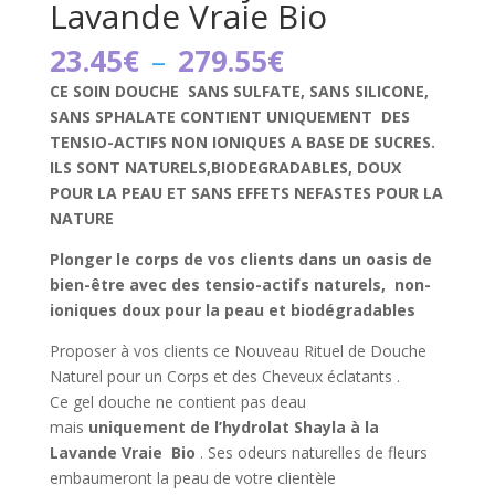
Lavande Vraie Bio
Plage
23.45
€
–
279.55
€
de
CE SOIN DOUCHE SANS SULFATE, SANS SILICONE,
prix :
SANS SPHALATE CONTIENT UNIQUEMENT DES
23.45€
TENSIO-ACTIFS NON IONIQUES A BASE DE SUCRES.
à
ILS SONT NATURELS,BIODEGRADABLES, DOUX
279.55€
POUR LA PEAU ET SANS EFFETS NEFASTES POUR LA
NATURE
Plonger le corps de vos clients dans un oasis de
bien-être avec des tensio-actifs naturels, non-
ioniques doux pour la peau et biodégradables
Proposer à vos clients ce Nouveau Rituel de Douche
Naturel pour un Corps et des Cheveux éclatants .
Ce gel douche ne contient pas deau
mais
uniquement de l’hydrolat Shayla à la
Lavande Vraie Bio
. Ses odeurs naturelles de fleurs
embaumeront la peau de votre clientèle