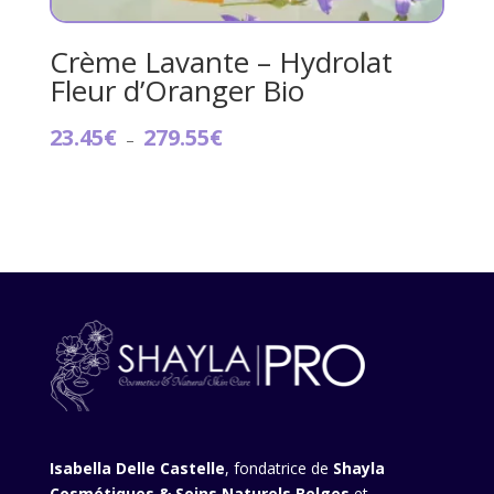
Crème Lavante – Hydrolat
Fleur d’Oranger Bio
Plage
23.45
€
279.55
€
–
de
prix :
23.45€
à
279.55€
Isabella Delle Castelle
, fondatrice de
Shayla
Cosmétiques & Soins Naturels Belges
et