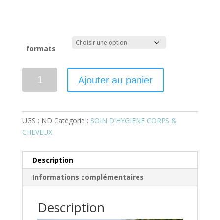
formats
quantité
Ajouter au panier
de
Soin
Douche
Corps
UGS :
ND
Catégorie :
SOIN D'HYGIENE CORPS &
&
CHEVEUX
Cheveux
–
Description
Hydrolat
Lavande
Informations complémentaires
Vraie
Bio
Description