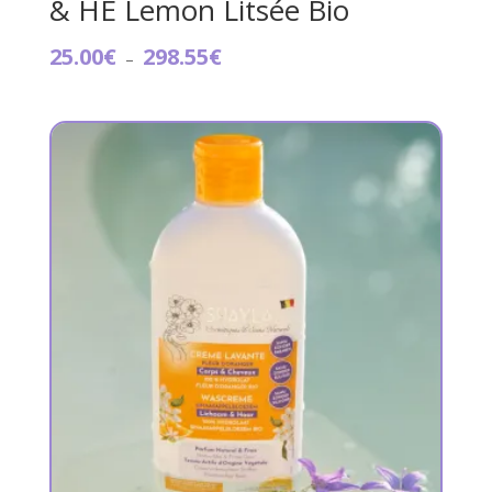
& HE Lemon Litsée Bio
Plage
25.00
€
298.55
€
–
de
prix :
25.00€
à
298.55€