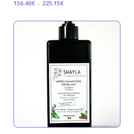
Plage
156.40
€
225.15
€
–
de
prix :
156.40€
à
225.15€