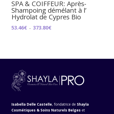
SPA & COIFFEUR: Après-
Shampoing démélant à l’
Hydrolat de Cypres Bio
Plage
53.46
€
373.80
€
–
de
prix :
53.46€
à
373.80€
Isabella Delle Castelle
, fondatrice de
Shayla
Cosmétiques & Soins Naturels Belges
et