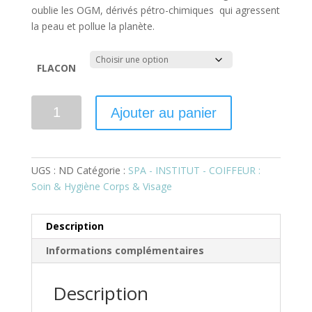
oublie les OGM, dérivés pétro-chimiques qui agressent
la peau et pollue la planète.
FLACON
quantité
Ajouter au panier
de
SPA
&
COIFFEUR:
UGS :
ND
Catégorie :
SPA - INSTITUT - COIFFEUR :
Shampoing
Soin & Hygiène Corps & Visage
Cheveux
Gras
Description
-
Cyprès
Informations complémentaires
/
Citron
Description
Bio