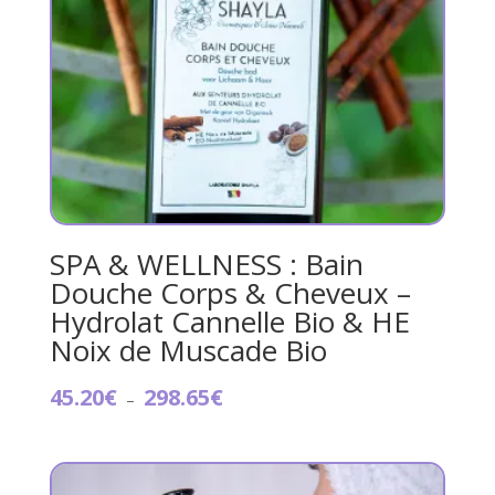
SPA & WELLNESS : Bain
Douche Corps & Cheveux –
Hydrolat Cannelle Bio & HE
Noix de Muscade Bio
Plage
45.20
€
298.65
€
–
de
prix :
45.20€
à