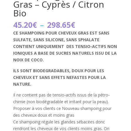
Gras – Cyprès / Citron
Bio
Plage
45.20
€
–
298.65
€
de
CE SHAMPOING POUR CHEVEUX GRAS EST SANS
prix :
SULFATE, SANS SILICONE, SANS SPHALATE
45.20€
CONTIENT UNIQUEMENT DES TENSIO-ACTIFS NON
à
IONIQUES A BASE DE SUCRES NATURELS ISSU DE LA
298.65€
NOIX DE COCO.
ILS SONT BIODEGRADABLES, DOUX POUR LES
CHEVEUX ET SANS EFFETS NEFASTES POUR LA
NATURE.
Il ne contient pas de tensio-actifs issus de la pétro-
chimie (non biodégradable et irritant pour la peau).
Proposer à vos clients ce Nouveau shampoing pour
des cheveux doux et moins gras
Ce shampoing régule les glandes sébacées donc
rendront les cheveux de vos clients moins gras. On